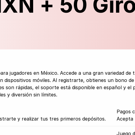
N + 50 Giro
 para jugadores en México. Accede a una gran variedad de 
n dispositivos móviles. Al registrarte, obtienes un bono 
s son rápidas, el soporte está disponible en español y el
s y diversión sin límites.
Pagos c
trarte y realizar tus tres primeros depósitos.
Acepta S
Juego d