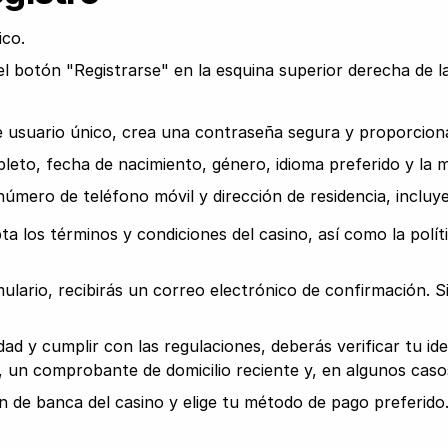
ico.
el botón "Registrarse" en la esquina superior derecha de la
 usuario único, crea una contraseña segura y proporciona 
eto, fecha de nacimiento, género, idioma preferido y la m
úmero de teléfono móvil y dirección de residencia, incluy
a los términos y condiciones del casino, así como la polít
lario, recibirás un correo electrónico de confirmación. S
idad y cumplir con las regulaciones, deberás verificar tu id
 un comprobante de domicilio reciente y, en algunos caso
ión de banca del casino y elige tu método de pago preferi