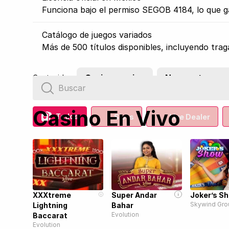
Funciona bajo el permiso SEGOB 4184, lo que gar
Catálogo de juegos variados
Más de 500 títulos disponibles, incluyendo trag
Casino en vivo
Nuevas tragam
Contenido
Casino En Vivo
Todos
Slots
Live Dealer
XXXtreme
Super Andar
Joker’s S
Skywind Gro
Lightning
Bahar
Evolution
Baccarat
Evolution