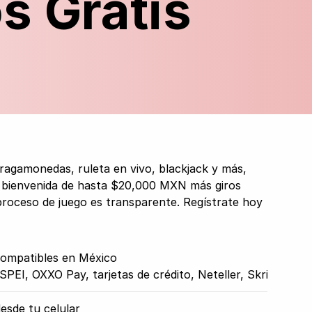
s Gratis
tragamonedas, ruleta en vivo, blackjack y más,
de bienvenida de hasta $20,000 MXN más giros
 proceso de juego es transparente. Regístrate hoy
ompatibles en México
PEI, OXXO Pay, tarjetas de crédito, Neteller, Skrill y otra
esde tu celular