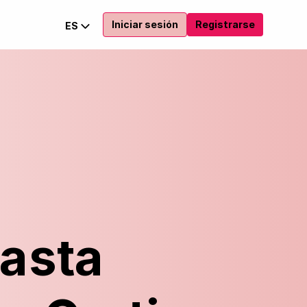
Iniciar sesión
Registrarse
ES
asta