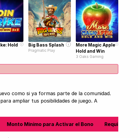
ike: Hold
Big Bass Splash
More Magic Apple
Pragmatic Play
Hold and Win
3 Oaks Gaming
uevo como si ya formas parte de la comunidad.
ara ampliar tus posibilidades de juego. A
Monto Mínimo para Activar el Bono
Requisitos d